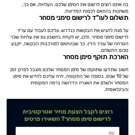
בה אתם רוצים לרשום את הסימן שלכם. העלויות, אם כך,
משתנות בהתאם לכמות המדינות.
תשלום לעו"ד לרישום סימני מסחר
על מנת להגיש את הבקשות כנדרש, עליכם לעבוד עם עו״ד
לרישום סימני מסחר. ולכן, יש לקחת בחשבון גם את עלויות שכר
הטרחה של עורך הדין. כך שבהתאם למורכבות הבקשה, ייקבע
סכום התשלום.
הארכת תוקף סימן מסחר
חשוב שתדעו שתוקפו של סימן המסחר שלכם מוגבל לפרק זמן
של 10 שנים. בסופה של התקופה, יהיה עליכם לחדש את סימן
המסחר ולשלם את האגרה הדרושה ברמה המקומית
והבינלאומית.
רוצים לקבל הצעת מחיר אטרקטיבית
לרישום סימן מסחר? השאירו פרטים